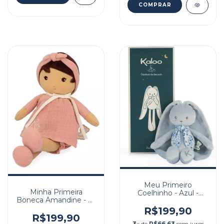
Meu Primeiro
Minha Primeira
Coelhinho - Azul -
Boneca Amandine - 25
25cm
cm
R$199,90
R$199,90
3
x de
R$66,63
sem juros