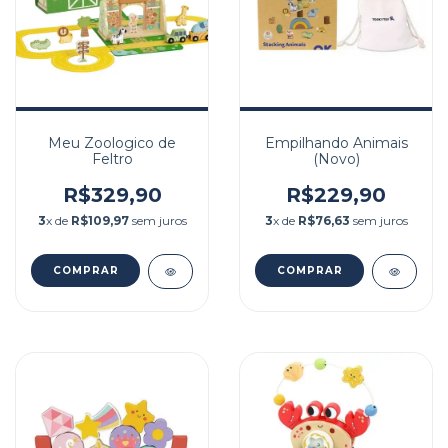
Meu Zoologico de
Empilhando Animais
Feltro
(Novo)
R$329,90
R$229,90
3
x de
R$109,97
sem juros
3
x de
R$76,63
sem juros