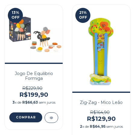
13
%
21
%
OFF
OFF
Jogo De Equilibrio
Formiga
R$229,90
R$199,90
Zig-Zag - Mico Leão
3
x de
R$66,63
sem juros
R$164,90
R$129,90
2
x de
R$64,95
sem juros