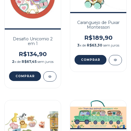
Caranguejo de Puxar
Montessori
R$189,90
Desafio Unicornio 2
em 1
3
x de
R$63,30
sem juros
R$134,90
2
x de
R$67,45
sem juros