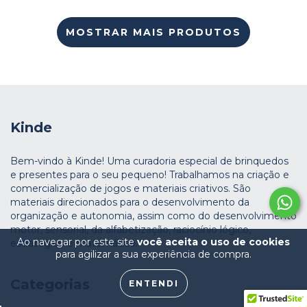
MOSTRAR MAIS PRODUTOS
Kinde
Bem-vindo à Kinde! Uma curadoria especial de brinquedos
e presentes para o seu pequeno! Trabalhamos na criação e
comercialização de jogos e materiais criativos. São
materiais direcionados para o desenvolvimento da
organização e autonomia, assim como do desenvolvimento
motor, sensorial, da alfabetização, raciocínio lógico,
Ao navegar por este site
você aceita o uso de cookies
estratégico e matemático.
para agilizar a sua experiência de compra.
Categorias
ENTENDI