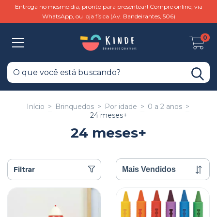
Entrega no mesmo dia, pronto para presentear! Compre online, via
WhatsApp, ou loja física (Av. Bandeirantes, 506)
0
Início
>
Brinquedos
>
Por idade
>
0 a 2 anos
>
24 meses+
24 meses+
Filtrar