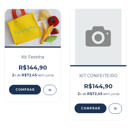
Kit Feirinha
R$144,90
2
x de
R$72,45
sem juros
KIT CONFEITEIRO
R$144,90
2
x de
R$72,45
sem juros