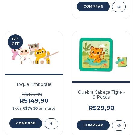
17
%
OFF
Toque Emboque
Quebra Cabeça Tigre -
R$179,90
9 Peças
R$149,90
R$29,90
2
x de
R$74,95
sem juros